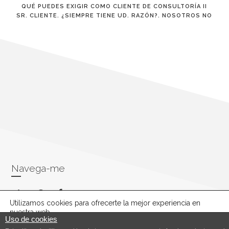
QUÉ PUEDES EXIGIR COMO CLIENTE DE CONSULTORÍA II
SR. CLIENTE. ¿SIEMPRE TIENE UD. RAZÓN?. NOSOTROS NO
Navega-me
facebook
pinterest
linkedin
Utilizamos cookies para ofrecerte la mejor experiencia en
nuestra web.
Uso de cookies
Puedes aprender más sobre qué cookies utilizamos o