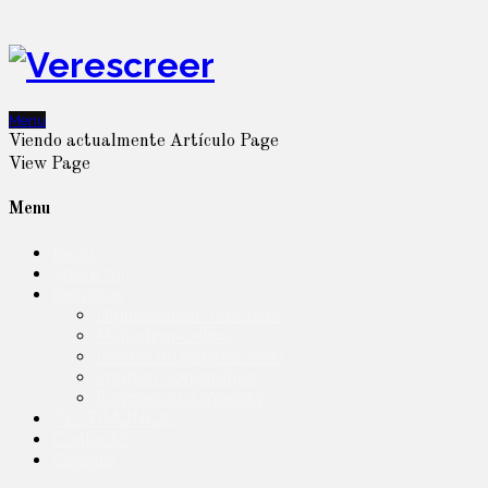
Menu
Viendo actualmente
Artículo
Page
View
Page
Menu
Inicio
Sobre mí
Servicios
DIgitalización Procesos
Marketing Online
Diseño de páginas web
Imagen Corporativa
Formación a medida
TESTIMONIOS
Contacto
Cookies