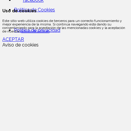
facebook
Política de Cookies
Uso de cookies
Este sitio web utiliza cookies de terceros para un correcto funcionamiento y
mejor experiencia de la misma. Si continúa navegando está dando su
consentimiento para la aceptación de las mencionadas cookies y la aceptación
Política de privacidad
de nuestra
política de cookies
ACEPTAR
Aviso de cookies