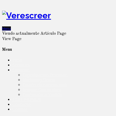
Menu
Viendo actualmente
Artículo
Page
View
Page
Menu
Inicio
Sobre mí
Servicios
DIgitalización Procesos
Marketing Online
Diseño de páginas web
Imagen Corporativa
Formación a medida
TESTIMONIOS
Contacto
Cookies