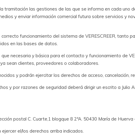
tar la tramitación las gestiones de las que se informa en cada uno
dios y enviar información comercial futura sobre servicios y no
l correcto funcionamiento del sistema de VERESCREER, tanto pa
uidos en las bases de datos.
ás que necesaria y básica para el contacto y funcionamiento de
 ya sean clientes, proveedores o colaboradores.
cidos y podrán ejercitar los derechos de acceso, cancelación, rec
chos y por razones de seguridad deberá dirigir un escrito a Juli
rección postal C. Cuarte,1 blogque 8 2ºA. 50430 María de Huerva
 ejercer el/los derechos arriba indicados.