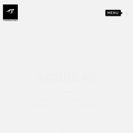
MENU
SOBRE MÍ
LA LÓGICA TE LLEVA DE A A B. LA
IMAGINACIÓN A DONDE SEA
Albert Einstein