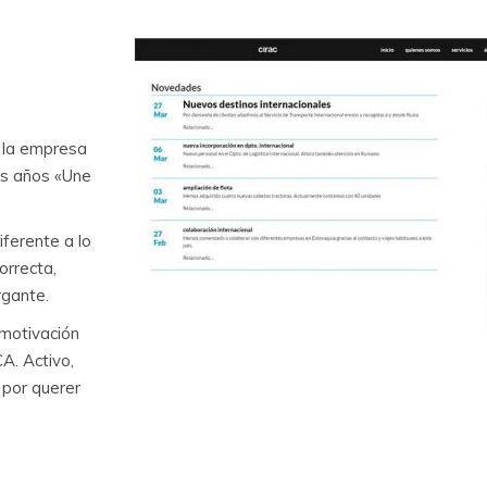
TRANSPORTE DE MERCANCÍAS Y GESTIÓN LOGÍSTICA
DISEÑO WEB
e la empresa
os años «Une
iferente a lo
orrecta,
rgante.
 motivación
A. Activo,
 por querer