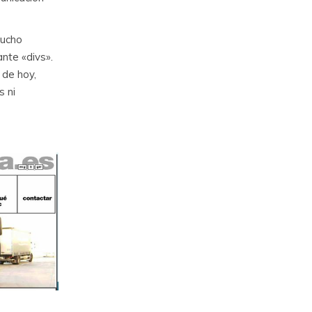
mucho
nte «divs».
 de hoy,
s ni