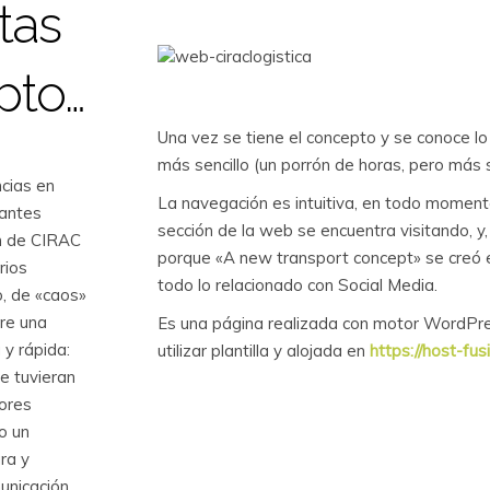
tas
pto…
Una vez se tiene el concepto y se conoce lo 
más sencillo (un porrón de horas, pero más s
cias en
La navegación es intuitiva, en todo moment
santes
sección de la web se encuentra visitando, y
n de CIRAC
porque «A new transport concept» se creó 
rios
todo lo relacionado con Social Media.
o, de «caos»
pre una
Es una página realizada con motor WordPr
 y rápida:
utilizar plantilla y alojada en
https://host-fu
e tuvieran
lores
o un
ra y
municación