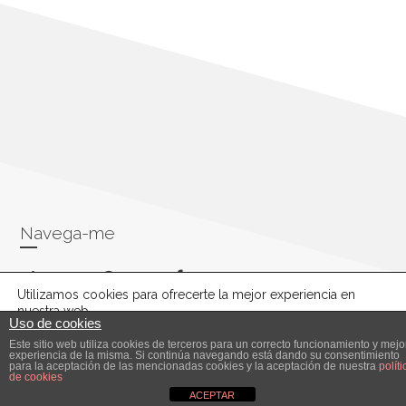
Navega-me
facebook
pinterest
linkedin
Utilizamos cookies para ofrecerte la mejor experiencia en
nuestra web.
Uso de cookies
Puedes aprender más sobre qué cookies utilizamos o
desactivarlas en los
ajustes
.
Este sitio web utiliza cookies de terceros para un correcto funcionamiento y mejo
experiencia de la misma. Si continúa navegando está dando su consentimiento
para la aceptación de las mencionadas cookies y la aceptación de nuestra
políti
VERESCREER, TODOS LOS DERECHOS RESERVADOS
de cookies
Aceptar
Ajustes cookies
ACEPTAR