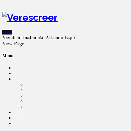
Menu
Viendo actualmente
Artículo
Page
View
Page
Menu
Inicio
Sobre mí
Servicios
DIgitalización Procesos
Marketing Online
Diseño de páginas web
Imagen Corporativa
Formación a medida
TESTIMONIOS
Contacto
Cookies