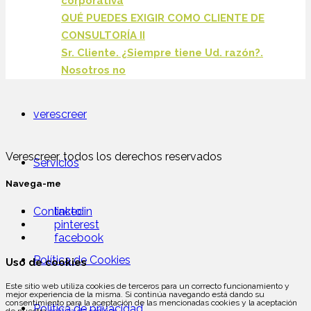
corporativa
QUÉ PUEDES EXIGIR COMO CLIENTE DE
CONSULTORÍA II
Sr. Cliente. ¿Siempre tiene Ud. razón?.
Nosotros no
verescreer
Verescreer, todos los derechos reservados
Servicios
Navega-me
linkedin
Contacto
pinterest
facebook
Política de Cookies
Uso de cookies
Este sitio web utiliza cookies de terceros para un correcto funcionamiento y
mejor experiencia de la misma. Si continúa navegando está dando su
consentimiento para la aceptación de las mencionadas cookies y la aceptación
Política de privacidad