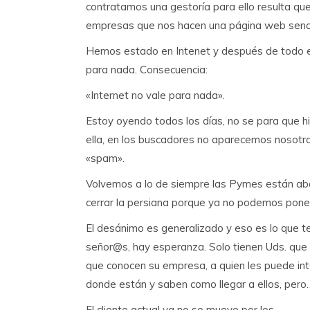
contratamos una gestoría para ello resulta qu
empresas que nos hacen una página web sencill
Hemos estado en Intenet y después de todo e
para nada. Consecuencia:
«Internet no vale para nada».
Estoy oyendo todos los días, no se para que h
ella, en los buscadores no aparecemos nosotr
«spam».
Volvemos a lo de siempre las Pymes están a
cerrar la persiana porque ya no podemos poner
El desánimo es generalizado y eso es lo que 
señor@s, hay esperanza. Solo tienen Uds. que i
que conocen su empresa, a quien les puede int
donde están y saben como llegar a ellos, per
El cliente actual ya no se mueve por los