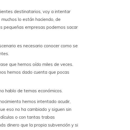
ientes destinatarios, voy a intentar
e muchos lo están haciendo, de
o las pequeñas empresas podemos sacar
scenario es necesario conocer como se
ntes.
frase que hemos oído miles de veces.
 nos hemos dado cuenta que pocas
 no hablo de temas económicos.
nocimiento hemos intentado acudir,
que eso no ha cambiado y siguen sin
idículas o con tantas trabas
ás dinero que la propia subvención y si