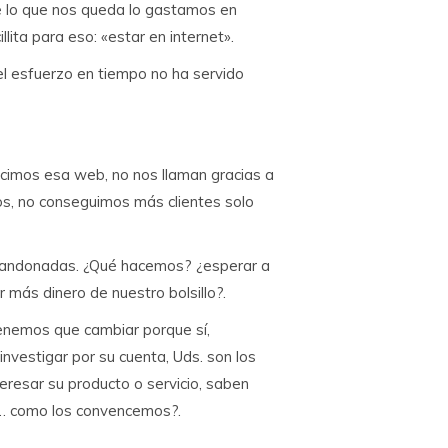
e lo que nos queda lo gastamos en
ita para eso: «estar en internet».
l esfuerzo en tiempo no ha servido
icimos esa web, no nos llaman gracias a
os, no conseguimos más clientes solo
bandonadas. ¿Qué hacemos? ¿esperar a
 más dinero de nuestro bolsillo?.
tenemos que cambiar porque sí,
nvestigar por su cuenta, Uds. son los
eresar su producto o servicio, saben
o… como los convencemos?.