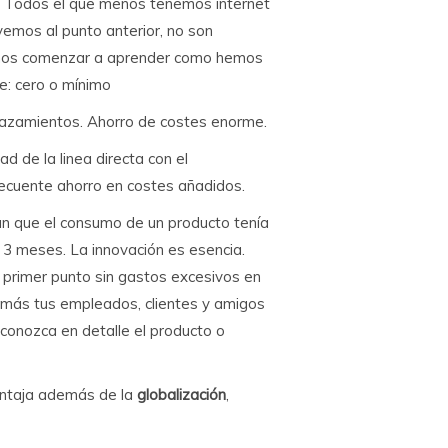
ne. Todos el que menos tenemos internet
emos al punto anterior, no son
emos comenzar a aprender como hemos
te: cero o mínimo
lazamientos. Ahorro de costes enorme.
dad de la linea directa con el
secuente ahorro en costes añadidos.
an que el consumo de un producto tenía
 3 meses. La innovación es esencia.
l primer punto sin gastos excesivos en
n más tus empleados, clientes y amigos
conozca en detalle el producto o
ventaja además de la
globalización
,