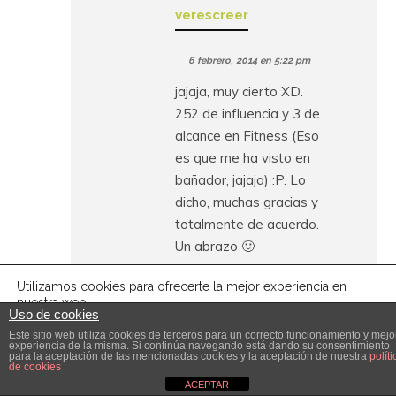
verescreer
6 febrero, 2014 en 5:22 pm
jajaja, muy cierto XD.
252 de influencia y 3 de
alcance en Fitness (Eso
es que me ha visto en
bañador, jajaja) :P. Lo
dicho, muchas gracias y
totalmente de acuerdo.
Un abrazo 🙂
Utilizamos cookies para ofrecerte la mejor experiencia en
nuestra web.
Uso de cookies
Puedes aprender más sobre qué cookies utilizamos o
Responder
desactivarlas en los
ajustes
.
Este sitio web utiliza cookies de terceros para un correcto funcionamiento y mejo
experiencia de la misma. Si continúa navegando está dando su consentimiento
para la aceptación de las mencionadas cookies y la aceptación de nuestra
políti
de cookies
Aceptar
Ajustes cookies
ACEPTAR